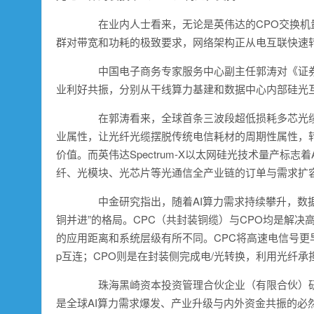
在业内人士看来，无论是
英伟达
的CPO交换
群对带宽和功耗的极致要求，网络架构正从电互联快速
中国
电子
商务专家服务中心副主任郭涛对《证
业利好共振，分别从干线算力基建和
数据中心
内部硅光
在郭涛看来，全球首条三波段超低损耗多芯光缆
业属性，让光纤光缆摆脱传统电信耗材的周期性属性，
价值。而
英伟达
Spectrum-X以太网硅光技术量产
纤、光模块、光芯片等光通信全产业链的订单与需求扩
中金研究指出，随着AI算力需求持续攀升，
数
铜
并进”的格局。CPC（共封装
铜
缆）与CPO均是解决
的应用距离和系统层级有所不同。CPC将高速电信号更早地
p互连；CPO则是在封装侧完成电/光转换，利用光纤承
珠海黑崎资本投资管理合伙企业（有限合伙）研究
是全球AI算力需求爆发、产业升级与内外资金共振的必