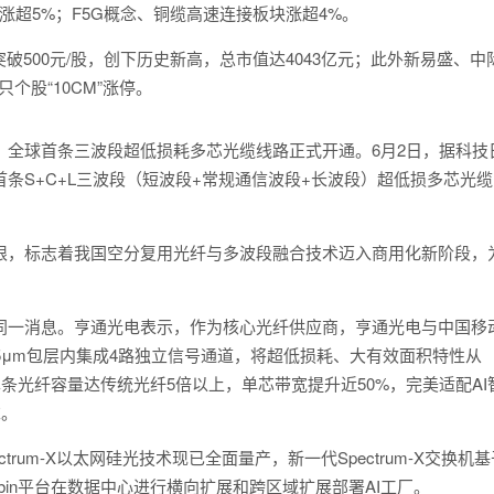
涨超5%；
F5
G概念、
铜缆高速连接
板块涨超4%。
破500元/股，创下
历史新高
，总市值达4043亿元；此外
新易盛
、
中
只个股“10CM”涨停。
，全球首条三波段超低损耗多芯光缆线路正式开通。6月2日，据科技
条S+C+L三波段（短波段+常规
通信
波段+长波段）超低损多芯光缆
，标志着我国空分复用光纤与多波段融合技术迈入商用化新阶段，
。
同一消息。
亨通光电
表示，作为核心光纤供应商，亨通光电与
中国移
5μm包层内集成4路独立信号通道，将超低损耗、大有效面积特性从
单条光纤容量达传统光纤5倍以上，单芯带宽提升近50%，完美适配AI
求。
pectrum-X以太网硅光技术现已全面量产，新一代Spectrum-X交换机
bin平台在
数据中心
进行横向扩展和跨区域扩展部署AI工厂。