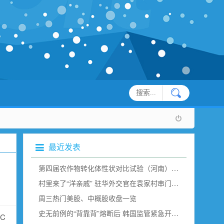
最近发表
第四届农作物转化体性状对比试验（河南）现场观摩在新乡举行
村里来了“洋亲戚” 驻华外交官在袁家村串门“取经”（组图）
周三热门美股、中概股收盘一览
史无前例的“背靠背”熔断后 韩国监管紧急开会说了点啥？
C