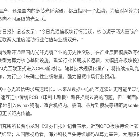
机量产，还是国内的多芯光纤突破，都直指同一个趋势，为应对AI算力
转向不同层级的光互联。
券日报》记者表示：“今日光通信板块行情活跃，核心源于两大重磅产
互联两大维度驱动行业估值与业绩双升。”
线路开通是国内光纤光缆产业的历史性突破。在产业层面彻底改写
转型为算力核心基础设施，重塑行业长期成长逻辑，大幅提升板块投
标志着AI光互联正式进入CPO新时代。随着技术规模化量产，将持续拉动光
容，为行业带来确定性业绩增量，强力提振市场行业预期。
据中心
光通信需求高速增长。未来AI数据中心的互连演进更可能呈现“
高速互连中传统
PCB
（
印制电路板
）路径损耗过高的问题，但二者面
引入twinax
铜
缆，适合机柜内、板间、芯片到模块等短距离scale-
担更长距离传输。
所所长贾小龙对《证券日报》记者表示，近期CPO板块持续上涨
然结果；从国际视角看，海外科技巨头持续加码AI算力基建，大规模