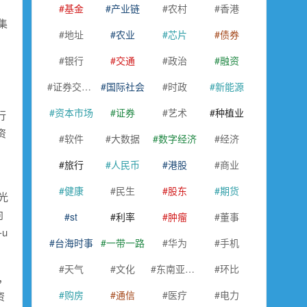
基金
产业链
农村
香港
集
地址
农业
芯片
债券
银行
交通
政治
融资
证券交易所
国际社会
时政
新能源
资本市场
证券
艺术
种植业
行
资
软件
大数据
数字经济
经济
旅行
人民币
港股
商业
健康
民生
股东
期货
光
向
st
利率
肿瘤
董事
u
台海时事
一带一路
华为
手机
天气
文化
东南亚国家联盟
环比
，
购房
通信
医疗
电力
资