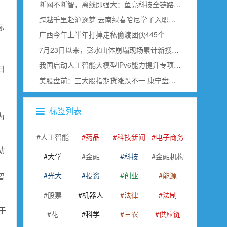
断网不断智，离线即强大：鱼亮科技全链路边缘语音赋能具身智能
跨越千里赴沪逐梦 云南绿春哈尼学子入职上海虹桥空港
际
广西今年上半年打掉走私偷渡团伙445个
7月23日以来，彭水山体崩塌现场累计新搜寻确认出30名遇难者
我国启动人工智能大模型IPv6能力提升专项行动
日
美股盘前：三大股指期货涨跌不一 康宁盘前跌超18% SK海力士即将公布财报
标签列表
为
人工智能
药品
科技新闻
电子商务
动
大学
金融
科技
金融机构
光大
投资
创业
能源
智
股票
机器人
法律
法制
基于
花
科学
三农
供应链