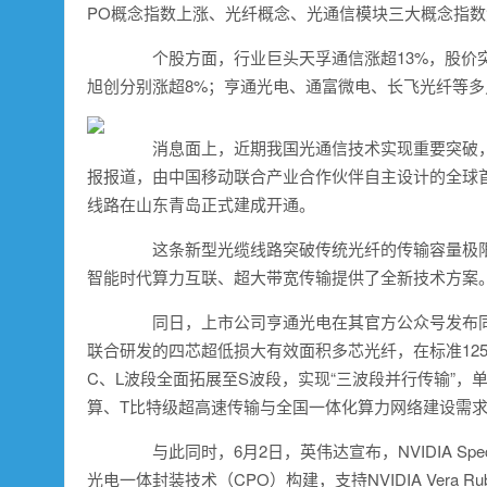
PO概念
指数上涨、
光纤概念
、
光通信模块
三大概念指数
个股方面，行业巨头
天孚通信
涨超13%，股价突
旭创
分别涨超8%；
亨通光电
、
通富微电
、
长飞光纤
等多
消息面上，近期我国光
通信
技术实现重要突破
报报道，由
中国移动
联合产业合作伙伴自主设计的全球首
线路在山东青岛正式建成开通。
这条新型光缆线路突破传统光纤的传输容量极限
智能时代算力互联、超大带宽传输提供了全新技术方案
同日，上市公司
亨通光电
在其官方公众号发布
联合研发的四芯超低损大有效面积多芯光纤，在标准12
C、L波段全面拓展至S波段，实现“三波段并行传输”，
算、T比特级超高速传输与全国一体化算力网络建设需
与此同时，6月2日，
英伟达
宣布，NVIDIA S
光电一体封装技术（CPO）构建，支持NVIDIA Vera Ru