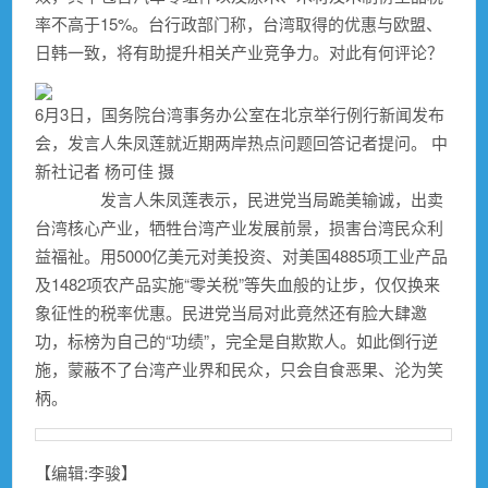
率不高于15%。台行政部门称，台湾取得的优惠与欧盟、
日韩一致，将有助提升相关产业竞争力。对此有何评论？
6月3日，国务院台湾事务办公室在北京举行例行新闻发布
会，发言人朱凤莲就近期两岸热点问题回答记者提问。 中
新社记者 杨可佳 摄
发言人朱凤莲表示，民进党当局跪美输诚，出卖
台湾核心产业，牺牲台湾产业发展前景，损害台湾民众利
益福祉。用5000亿美元对美投资、对美国4885项工业产品
及1482项农产品实施“零关税”等失血般的让步，仅仅换来
象征性的税率优惠。民进党当局对此竟然还有脸大肆邀
功，标榜为自己的“功绩”，完全是自欺欺人。如此倒行逆
施，蒙蔽不了台湾产业界和民众，只会自食恶果、沦为笑
柄。
【编辑:李骏】