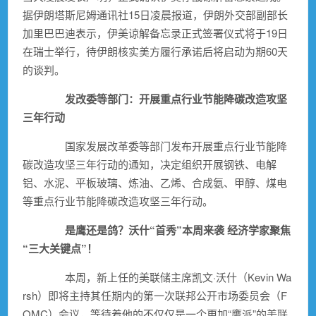
据伊朗塔斯尼姆通讯社15日凌晨报道，伊朗外交部副部长
加里巴巴迪表示，伊美谅解备忘录正式签署仪式将于19日
在瑞士举行，待伊朗核实美方履行承诺后将启动为期60天
的谈判。
发改委等部门：开展重点行业节能降碳改造攻坚
三年行动
国家发展改革委等部门发布开展重点行业节能降
碳改造攻坚三年行动的通知，决定组织开展
钢铁
、电解
铝
、
水泥
、平板玻璃、炼油、乙烯、合成氨、甲醇、煤电
等重点行业节能降碳改造攻坚三年行动。
是鹰还是鸽？沃什“首秀”本周来袭 经济学家聚焦
“三大关键点”！
本周，新上任的美联储主席凯文·沃什（Kevin Wa
rsh）即将主持其任期内的第一次联邦公开市场委员会（F
OMC）会议，等待着他的不仅仅是一个更加“鹰派”的美联