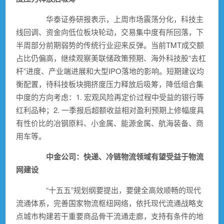
华泰证券
研报表示，上周市场震荡分化，科技主
线回调、资金向低位板块轮动，交易集中度有所回落，下
半周部分前期弱势的传统行业迎来反弹。当前TMT成交额
占比仍偏高，继续观察美联储政策预期、海外科技股“去杠
杆”进度、产业端进展和大型IPO落地的影响。短期建议均
衡配置，待科技板块拥挤度压力释放后吸筹，降低组合集
中度的方向考虑：1. 宏观风险再定价过程中受益的银行等
红利品种；2. 一季报后超额收益相对盈利预期上修幅度具
有性价比的
冶钢原料
、
小金属
、
能源金属
、航海装备、
商
用车
等。
中金公司
：
快递
、冷链
物流
领域有望受益于
物流
网建设
“十五五”规划纲要提出，要健全高效顺畅的现代
流通体系，完善国家
物流
枢纽网络，依托现代流通战略支
点城市构建若干重要商品骨干流通走廊，支持有条件的地