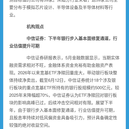
要分布于
模拟芯片设计
、
半导体
设备及
半导体
材料等行
业。
机构观点
中信证券
：下半年
银行
步入基本面修复通道，行
业估值提升可期
中信证券
研报表示，5月金融数据显示，当期实体
融资需求相对不旺，金融体系资金充裕有助金融资产表
现。2026年以来宽基ETF净赎回量庞大，带动
银行
板块整
体持续净卖出，截至6月12日，
中信证券
统计18个涉及
银
行
板块的重点宽基ETF所持有的银行股规模约500亿元，较
2025年末降幅超70%，
中信证券
认为ETF净赎回对银行板
块的影响高峰已过，后续冲击空间相对有限。展望下半
年，由于银行步入基本面修复通道，行业估值提升可期，
且股息率持续对低风偏资金具备吸引力，预计具备确定性
较强的绝对收益空间。