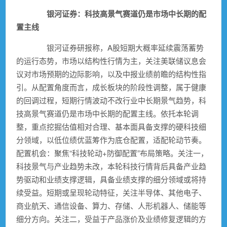
银河证券：科技高景气赛道仍是市场中长期的配
置主线
银河证券研报称，A股短期大概率延续震荡蓄势
的运行态势，市场以结构性行情为主，关注美联储议息会
议对市场预期的边际影响，以及中报业绩前瞻的结构性指
引。从配置角度而言，成长板块的阶段性调整，属于健康
的回调过程，短期行情波动不改行业中长期景气趋势，科
技高景气赛道仍是市场中长期的配置主线。依托本轮调
整，重点挖掘估值相对合理、基本面具备支撑的硬科技细
分领域，以低位绩
优蓝
筹作为底仓配置，适配轮动节奏。
配置机会：聚焦“科技轮动+防御配置”布局策略。关注一，
科技景气与产业趋势未改，本轮科技行情背后具备产业趋
势驱动和业绩支撑逻辑，具备业绩支撑的细分领域或将持
续受益。短期或呈现轮动特征，关注半导体、其他
电子
、
商业航天
、
通信设备
、算力、存储、人形
机器人
、储能等
细分方向。关注二，受益于产品涨价及业绩修复逻辑的方