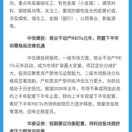
向，重点布局
基础化工
、
有色金属
（
小金属
）、
建筑材
料
、
钢铁
板块等。关注三，重视防御性底仓的配置价值，
涉及
煤炭
、
煤化工
、金融（银行）、
公用事业
、
新能源
等。
中信建投
：商业不动产REITs元年，把握下半年
供需格局改善机遇
中信建投
研报称，一级市场方面，商业不动产RE
ITs元年启动，成为市场扩容最大变量，项目定价分歧扩
大，投资应聚焦资产质地与运营能力。二级市场板块分化
格局显著加剧，产权类资产受供给冲击压力更大，当前估
值处于历史低位。展望2026年全年，市场节奏或将由此前
的上半年配置下半年止盈，转向上半年观望下半年配置，
看好下半年REITs市场供给侧压力逐步释放，增量资金政
策落地，迎来企稳复苏。
华泰证券
：短期建议均衡配置，待科技板块拥挤
度压力释放后吸筹