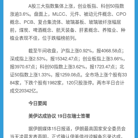
A股三大指数集体上涨，创业板指、科创50指数
涨逾3.6%。盘面上，
MLCC
、
元件
、被动
元件
概念、
CPO
概念
、
PCB
、
复合集流体
、
玻璃基板
、
玻璃玻纤
涨幅居
前，
煤炭
、
啤酒概念
、航天装备、
肝素概念
、
养殖业
、
种
植业
表现不佳，位于跌幅榜前列。
截至午间收盘，沪指上涨0.92%，报4068.58点；
深成指上涨2.53%，报15342.47点；创业板指上涨3.66%，
报3970.67点；科创50指数上涨3.62%，报1723.47点；北
证50指数上涨1.33%，报1259.08点。全市场上涨个股有33
84家，下跌个股有1982家，120只股涨停。两市半日合计
成交20342亿。
今日要闻
美伊达成协议 19日在瑞士签署
据伊朗媒体15日报道，伊朗最高国家安全委员会
当天凌晨发表声明，正式确认伊美停战谅解备忘录达成。