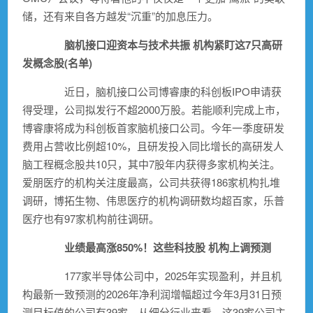
储，还有来自各方越发“沉重”的加息压力。
脑机接口迎资本与技术共振 机构紧盯这7只高研
发概念股(名单)
近日，脑机接口公司博睿康的科创板IPO申请获
得受理，公司拟发行不超2000万股。若能顺利完成上市，
博睿康将成为科创板首家脑机接口公司。今年一季度研发
费用占营收比例超10%，且研发投入同比增长的高研发
人
脑工程
概念股共10只，其中7股年内获得多家机构关注。
爱朋医疗
的机构关注度最高，公司共获得186家机构扎堆
调研，
博拓生物
、
伟思医疗
的机构调研数均超百家，
乐普
医疗
也有97家机构前往调研。
业绩最高涨850%！这些科技股 机构上调预测
177家
半导体
公司中，2025年实现盈利，并且机
构最新一致预测的2026年净利润增幅超过今年3月31日预
测目标值的公司有39家。从细分行业来看，这39家公司主