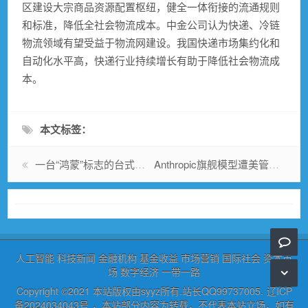
区建设大宗商品资源配置枢纽，健全一体衔接的流通规则
和标准，降低全社会物流成本。
中金公司
认为
快递
、
冷链
物流
领域有望受益于物流网建设。我国
快递
市场集约化和
自动化水平高，快递行业持续增长有助于降低社会物流成
本。
本文标签：
一台“鸿蒙”标志的台式机，可能是HDC 2026最重要的产业信号
Anthropic旗舰模型遭美管制，智谱股价盘中暴涨47%
人工智能
科技新闻
金融机构
基金收益
市场营销
国际社会
资本市
场
数字经济
一带一路
Copyright ©2021 本站版权由syyz所有.站长QQ99737005.
辽ICP
备2024034043号
，本站部分内容为转载，不代表本站立场，如有