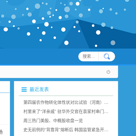
最近发表
第四届农作物转化体性状对比试验（河南）现场观摩在新乡举行
村里来了“洋亲戚” 驻华外交官在袁家村串门“取经”（组图）
周三热门美股、中概股收盘一览
史无前例的“背靠背”熔断后 韩国监管紧急开会说了点啥？
场