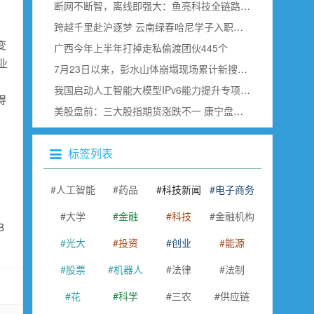
断网不断智，离线即强大：鱼亮科技全链路边缘语音赋能具身智能
跨越千里赴沪逐梦 云南绿春哈尼学子入职上海虹桥空港
变
广西今年上半年打掉走私偷渡团伙445个
业
7月23日以来，彭水山体崩塌现场累计新搜寻确认出30名遇难者
我国启动人工智能大模型IPv6能力提升专项行动
得
美股盘前：三大股指期货涨跌不一 康宁盘前跌超18% SK海力士即将公布财报
标签列表
人工智能
药品
科技新闻
电子商务
大学
金融
科技
金融机构
B
光大
投资
创业
能源
股票
机器人
法律
法制
花
科学
三农
供应链