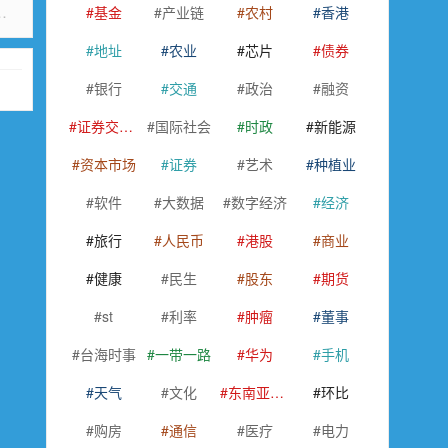
 助力上海国际航空货运枢纽能级提升
基金
产业链
农村
香港
地址
农业
芯片
债券
银行
交通
政治
融资
证券交易所
国际社会
时政
新能源
资本市场
证券
艺术
种植业
软件
大数据
数字经济
经济
旅行
人民币
港股
商业
健康
民生
股东
期货
st
利率
肿瘤
董事
台海时事
一带一路
华为
手机
天气
文化
东南亚国家联盟
环比
购房
通信
医疗
电力