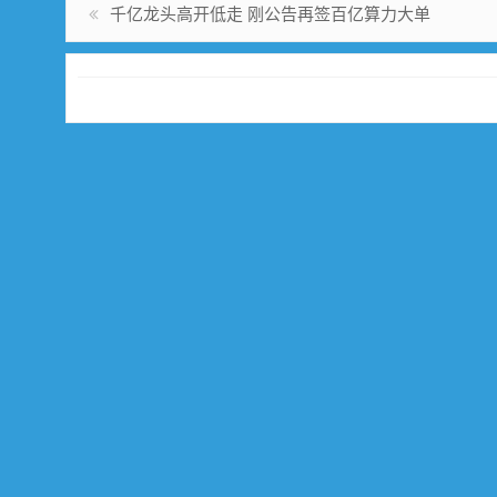
千亿龙头高开低走 刚公告再签百亿算力大单