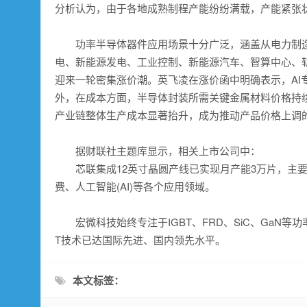
分析认为，由于各地成熟制程产能纷纷满载，产能紧张
功率半导体器件应用场景十分广泛，涵盖从电力制造
电、新能源发电、工业控制、新能源汽车、智算中心、轨
迎来一轮密集涨价潮。英飞凌在涨价函中明确表示，AI
外，在成本方面，半导体封装所需关键金属材料价格持
产业链整体生产成本显著抬升，成为推动产品价格上调
据财联社主题库显示，相关上市公司中：
芯联集成12英寸晶圆产线已实现月产能3万片，主要生
费、人工智能(AI)等各个应用领域。
宏微科技始终专注于IGBT、FRD、SiC、GaN等
T技术已达国际先进、国内领先水平。
本文标签：